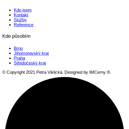
Kdo jsem
Kontakt
Služby
Reference
Kde působím
Brno
Jihomoravský kraj
Praha
Středočeský kraj
© Copyright 2021 Petra Viklická. Designed by IMCerny ®.