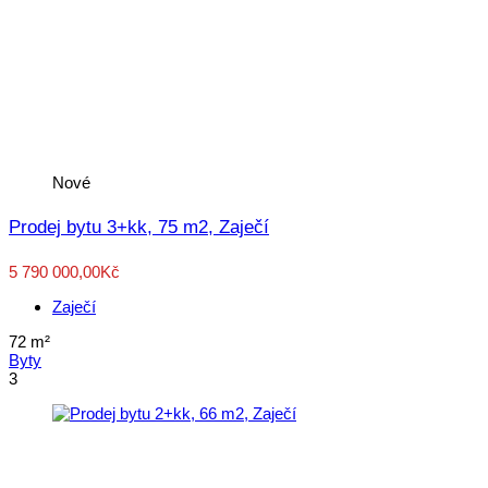
Nové
Prodej bytu 3+kk, 75 m2, Zaječí
5 790 000,00Kč
Zaječí
72
m²
Byty
3