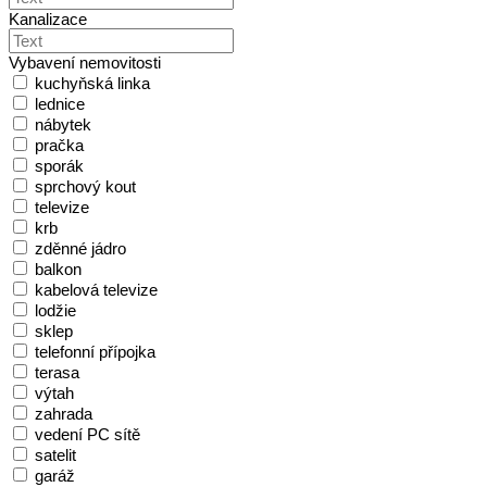
Kanalizace
Vybavení nemovitosti
kuchyňská linka
lednice
nábytek
pračka
sporák
sprchový kout
televize
krb
zděnné jádro
balkon
kabelová televize
lodžie
sklep
telefonní přípojka
terasa
výtah
zahrada
vedení PC sítě
satelit
garáž