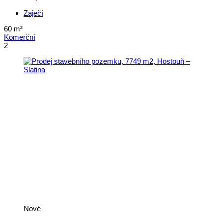
Zaječí
60
m²
Komerční
2
Nové