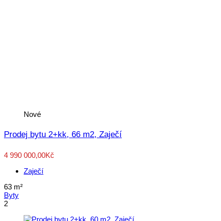
Nové
Prodej bytu 2+kk, 66 m2, Zaječí
4 990 000,00Kč
Zaječí
63
m²
Byty
2