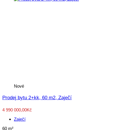
Nové
Prodej bytu 2+kk, 60 m2, Zaječí
4 990 000,00Kč
Zaječí
60
m²