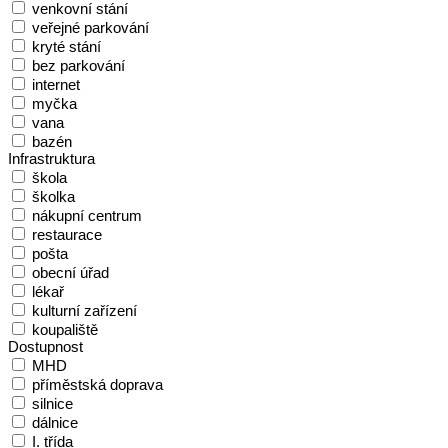
venkovní stání
veřejné parkování
kryté stání
bez parkování
internet
myčka
vana
bazén
Infrastruktura
škola
školka
nákupní centrum
restaurace
pošta
obecní úřad
lékař
kulturní zařízení
koupaliště
Dostupnost
MHD
příměstská doprava
silnice
dálnice
I. třída