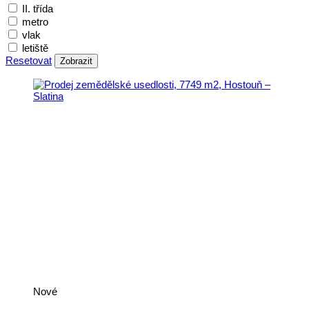
II. třída
metro
vlak
letiště
Resetovat
Zobrazit
Nové