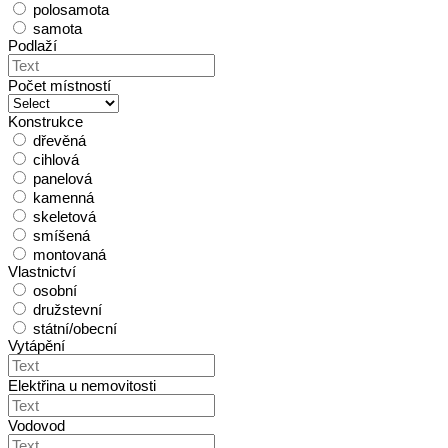
polosamota
samota
Podlaží
Počet místností
Konstrukce
dřevěná
cihlová
panelová
kamenná
skeletová
smíšená
montovaná
Vlastnictví
osobní
družstevní
státní/obecní
Vytápění
Elektřina u nemovitosti
Vodovod