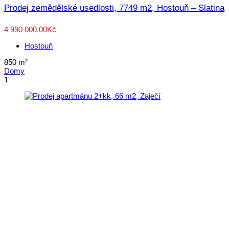
Prodej zemědělské usedlosti, 7749 m2, Hostouň – Slatina
4 990 000,00Kč
Hostouň
850
m²
Domy
1