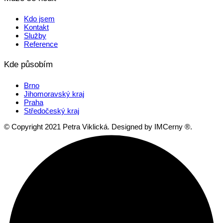
Kdo jsem
Kontakt
Služby
Reference
Kde působím
Brno
Jihomoravský kraj
Praha
Středočeský kraj
© Copyright 2021 Petra Viklická. Designed by IMCerny ®.