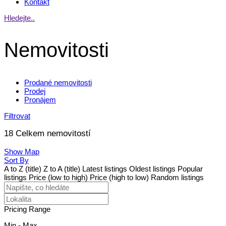
Kontakt
Hledejte..
Nemovitosti
Prodané nemovitosti
Prodej
Pronájem
Filtrovat
18
Celkem nemovitostí
Show Map
Sort By
A to Z (title)
Z to A (title)
Latest listings
Oldest listings
Popular
listings
Price (low to high)
Price (high to low)
Random listings
Pricing Range
Min
-
Max