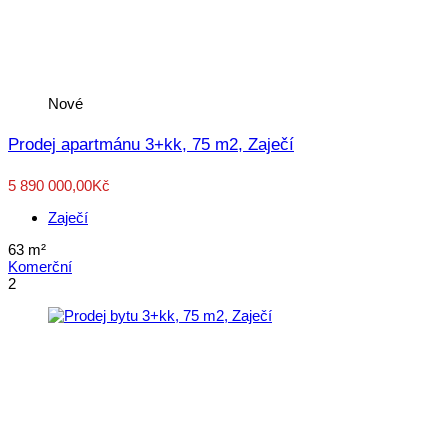
Nové
Prodej apartmánu 3+kk, 75 m2, Zaječí
5 890 000,00Kč
Zaječí
63
m²
Komerční
2