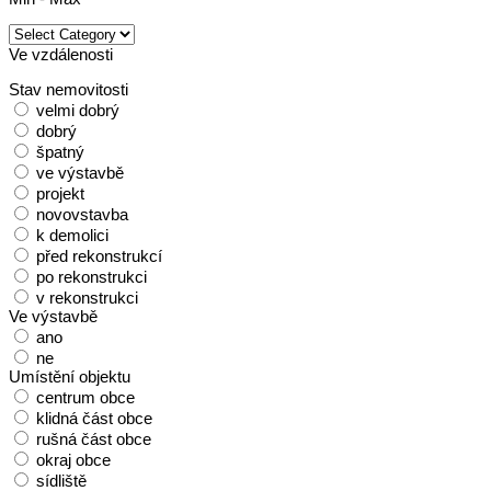
Ve vzdálenosti
Stav nemovitosti
velmi dobrý
dobrý
špatný
ve výstavbě
projekt
novovstavba
k demolici
před rekonstrukcí
po rekonstrukci
v rekonstrukci
Ve výstavbě
ano
ne
Umístění objektu
centrum obce
klidná část obce
rušná část obce
okraj obce
sídliště