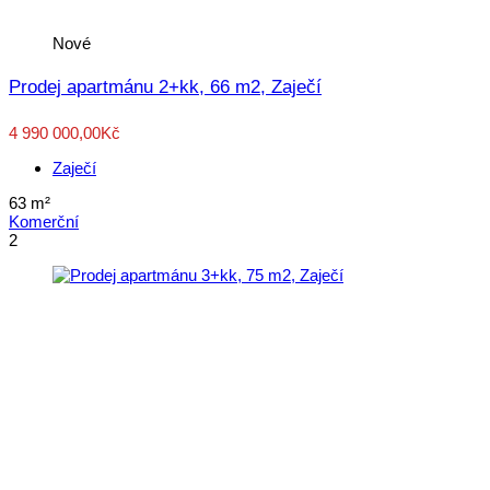
Nové
Prodej apartmánu 2+kk, 66 m2, Zaječí
4 990 000,00Kč
Zaječí
63
m²
Komerční
2