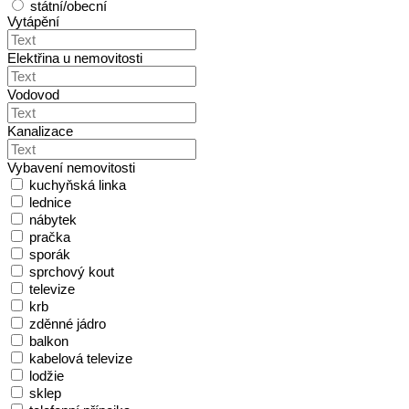
státní/obecní
Vytápění
Elektřina u nemovitosti
Vodovod
Kanalizace
Vybavení nemovitosti
kuchyňská linka
lednice
nábytek
pračka
sporák
sprchový kout
televize
krb
zděnné jádro
balkon
kabelová televize
lodžie
sklep