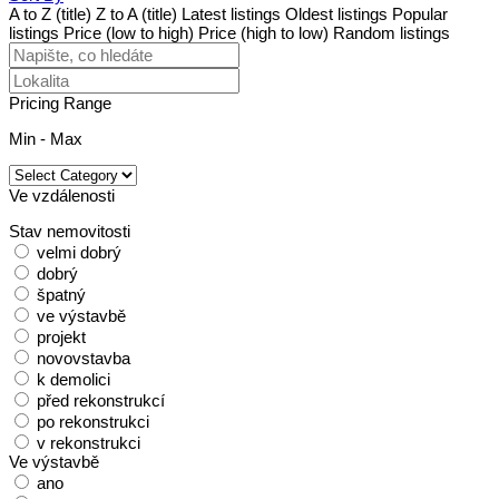
A to Z (title)
Z to A (title)
Latest listings
Oldest listings
Popular
listings
Price (low to high)
Price (high to low)
Random listings
Pricing Range
Min
-
Max
Ve vzdálenosti
Stav nemovitosti
velmi dobrý
dobrý
špatný
ve výstavbě
projekt
novovstavba
k demolici
před rekonstrukcí
po rekonstrukci
v rekonstrukci
Ve výstavbě
ano