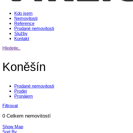
Kdo jsem
Nemovitosti
Reference
Prodané nemovitosti
Služby
Kontakt
Hledejte..
Koněšín
Prodané nemovitosti
Prodej
Pronájem
Filtrovat
0
Celkem nemovitostí
Show Map
Sort By