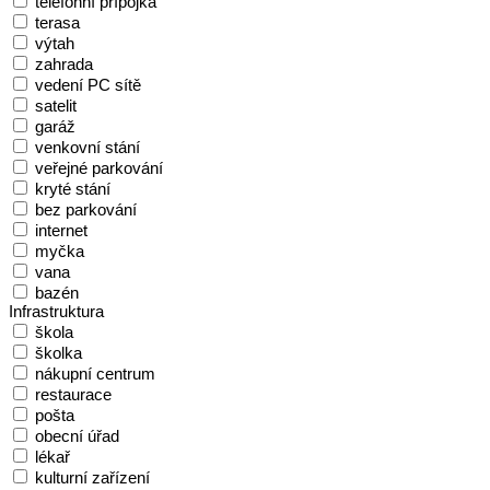
telefonní přípojka
terasa
výtah
zahrada
vedení PC sítě
satelit
garáž
venkovní stání
veřejné parkování
kryté stání
bez parkování
internet
myčka
vana
bazén
Infrastruktura
škola
školka
nákupní centrum
restaurace
pošta
obecní úřad
lékař
kulturní zařízení