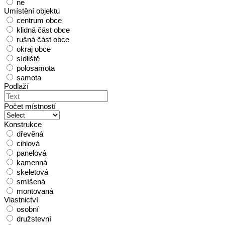
ne
Umístění objektu
centrum obce
klidná část obce
rušná část obce
okraj obce
sídliště
polosamota
samota
Podlaží
Počet místností
Konstrukce
dřevěná
cihlová
panelová
kamenná
skeletová
smíšená
montovaná
Vlastnictví
osobní
družstevní