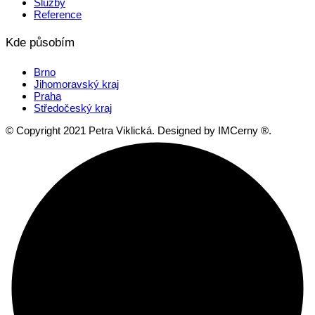
Služby
Reference
Kde působím
Brno
Jihomoravský kraj
Praha
Středočeský kraj
© Copyright 2021 Petra Viklická. Designed by IMCerny ®.