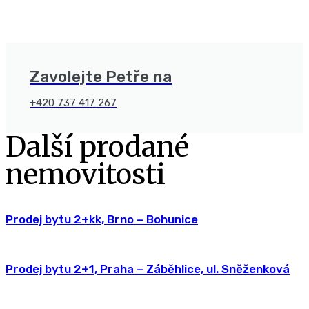
Zavolejte Petře na
+420 737 417 267
Další prodané
nemovitosti
Prodej bytu 2+kk, Brno – Bohunice
Prodej bytu 2+1, Praha – Záběhlice, ul. Sněženková