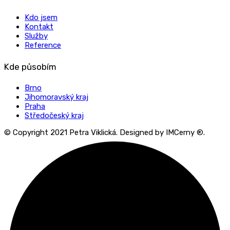
Kdo jsem
Kontakt
Služby
Reference
Kde působím
Brno
Jihomoravský kraj
Praha
Středočeský kraj
© Copyright 2021 Petra Viklická. Designed by IMCerny ®.