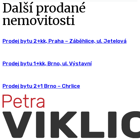
Další prodané
nemovitosti
Prodej bytu 2+kk, Praha – Záběhlice, ul. Jetelová
Prodej bytu 1+kk, Brno, ul. Výstavní
Prodej bytu 2+1 Brno – Chrlice