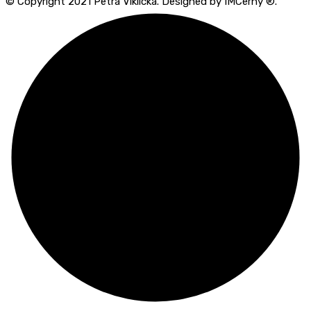
© Copyright 2021 Petra Viklická. Designed by IMCerny ®.