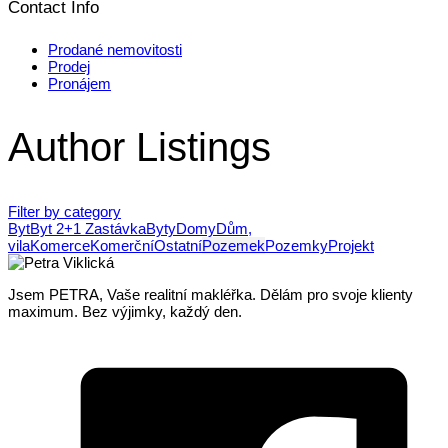
Contact Info
Prodané nemovitosti
Prodej
Pronájem
Author Listings
Filter by category
Byt
Byt 2+1 Zastávka
Byty
Domy
Dům,
vila
Komerce
Komerční
Ostatní
Pozemek
Pozemky
Projekt
Jsem PETRA, Vaše realitní makléřka. Dělám pro svoje klienty
maximum. Bez výjimky, každý den.